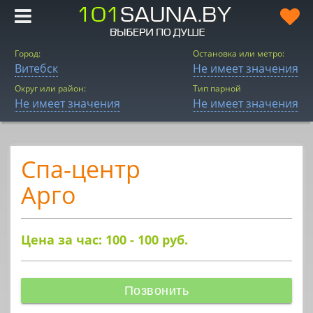
Город:
Остановка или метро:
Витебск
Не имеет значения
Округ или район:
Тип парной
Не имеет значения
Не имеет значения
Спа-центр
Арго
Цена за час: 100 - 100
руб.
Позвонить