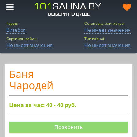
Город:
Остановка или метро:
Витебск
Не имеет значения
Округ или район:
Тип парной
Не имеет значения
Не имеет значения
Баня
Чародей
Цена за час: 40 - 40
руб.
Позвонить