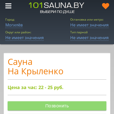
Город:
Остановка или метро:
Могилёв
Не имеет значения
Округ или район:
Тип парной
Не имеет значения
Не имеет значения
Сауна
На Крыленко
Цена за час: 22 - 25
руб.
Позвонить