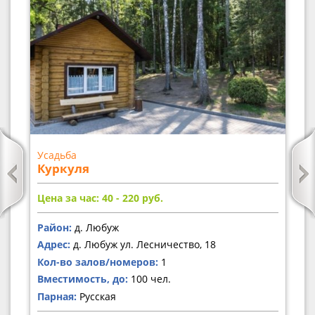
Усадьба
Куркуля
Цена за час: 40 - 220
руб.
Район:
д. Любуж
Адрес:
д. Любуж ул. Лесничество, 18
Кол-во залов/номеров:
1
Вместимость, до:
100 чел.
Парная:
Русская