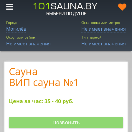
Город:
Остановка или метро:
Могилёв
Не имеет значения
Округ или район:
Тип парной
Не имеет значения
Не имеет значения
Сауна
ВИП сауна №1
Цена за час: 35 - 40
руб.
Позвонить