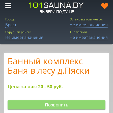
Город:
Остановка или метро:
Брест
Не имеет значения
Округ или район:
Тип парной
Не имеет значения
Не имеет значения
Банный комплекс
Баня в лесу д.Пяски
Цена за час: 20 - 50
руб.
Позвонить