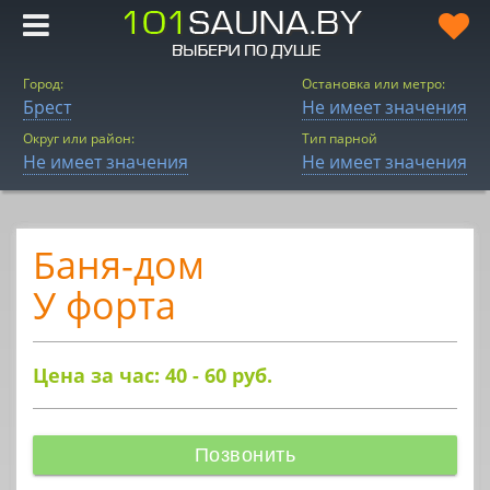
Город:
Остановка или метро:
Брест
Не имеет значения
Округ или район:
Тип парной
Не имеет значения
Не имеет значения
Баня-дом
У форта
Цена за час: 40 - 60
руб.
Позвонить