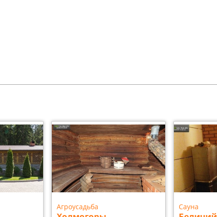
Агроусадьба
Сауна
Холмогоры
Беличий