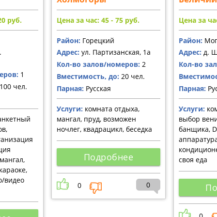
220
руб.
Цена за час: 45 - 75
руб.
Цена за час
Район:
Горецкий
Район:
Мог
.
Адрес:
ул. Партизанская, 1а
Адрес:
д. 
Кол-во залов/номеров:
2
Кол-во за
еров:
1
Вместимость, до:
20 чел.
Вместимос
100 чел.
Парная:
Русская
Парная:
Ру
Услуги:
комната отдыха,
Услуги:
ком
анкетный
мангал, пруд, возможен
выбор вени
ов,
ночлег, квадрацикл, беседка
банщика, D
ганизация
аппаратура
ция
кондицион
Подробнее
 мангал,
своя еда
караоке,
ио/видео
0
0
По
0