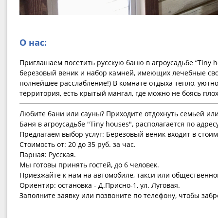
О нас:
Приглашаем посетить русскую баню в агроусадьбе “Tiny ho
вкусняшку ! Заранее можно заказать продукты горячего копч
березовый веник и набор камней, имеющих лечебные сво
полнейшее расслабление!) В комнате отдыха тепло, уютно и 
территория, есть крытый мангал, где можно не боясь пло
Любите бани или сауны? Приходите отдохнуть семьей или
Баня в агроусадьбе "Tiny houses", располагается по адресу
Предлагаем выбор услуг: Березовый веник входит в стоим
Стоимость от: 20 до 35 руб. за час.
Парная: Русская.
Мы готовы принять гостей, до 6 человек.
Приезжайте к нам на автомобиле, такси или общественно
Ориентир: остановка - Д.Присно-1, ул. Луговая.
Заполните заявку или позвоните по телефону, чтобы забр