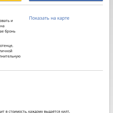
Показать на карте
овать и
 на
ае бронь
отенце,
 личной
олнительную
ит в стоимость, каждому выдаётся килт,