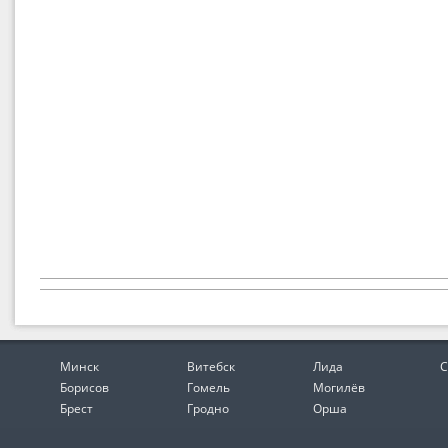
Минск
Витебск
Лида
С
Борисов
Гомель
Могилёв
Брест
Гродно
Орша