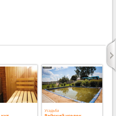
Усадьба
 кут
Райский уголок