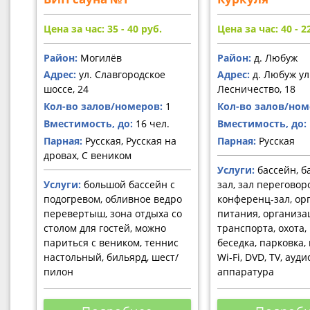
Цена за час: 35 - 40
руб.
Цена за час: 40 - 
Район:
Могилёв
Район:
д. Любуж
Адрес:
ул. Славгородское
Адрес:
д. Любуж ул
шоссе, 24
Лесничество, 18
Кол-во залов/номеров:
1
Кол-во залов/ном
Вместимость, до:
16 чел.
Вместимость, до:
Парная:
Русская, Русская на
Парная:
Русская
дровах, С веником
Услуги:
бассейн, б
Услуги:
большой бассейн с
зал, зал переговор
подогревом, обливное ведро
конференц-зал, ор
перевертыш, зона отдыха со
питания, организа
столом для гостей, можно
транспорта, охота,
париться с веником, теннис
беседка, парковка, 
настольный, бильярд, шест/
Wi-Fi, DVD, TV, ауд
пилон
аппаратура