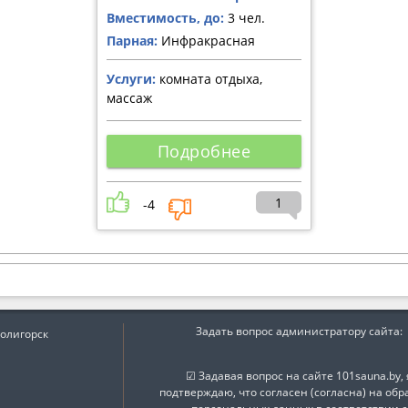
Вместимость, до:
3 чел.
Парная:
Инфракрасная
Услуги:
комната отдыха,
массаж
Подробнее
1
-4
Задать вопрос администратору сайта:
олигорск
☑ Задавая вопрос на сайте 101sauna.by, 
подтверждаю, что согласен (согласна) на обр