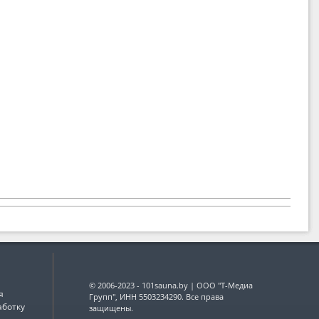
© 2006-2023 - 101sauna.by | ООО "Т-Медиа
я
Групп", ИНН 5503234290. Все права
аботку
защищены.