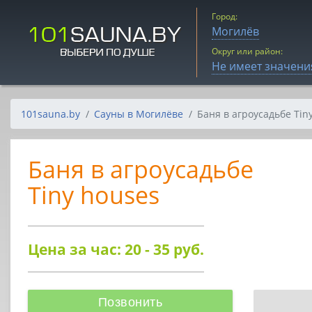
Город:
Могилёв
Округ или район:
Не имеет значени
101sauna.by
Сауны в Могилёве
Баня в агроусадьбе Tin
Баня в агроусадьбе
Tiny houses
Цена за час: 20 - 35
руб.
Позвонить