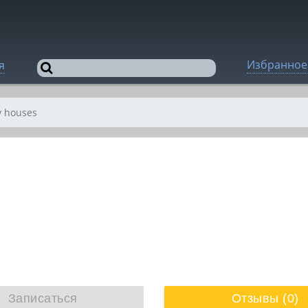
Избранное
я
y houses
Записаться
Отзывы (0)