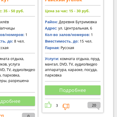
: 35 - 50
руб.
Цена за час: 15 - 30
руб.
илёв
Район:
Деревня Бутримовка
Шапчицы
Адрес:
ул. Центральная, 6
лов/номеров:
1
Кол-во залов/номеров:
1
ть, до:
8 чел.
Вместимость, до:
15 чел.
сская
Парная:
Русская
ната отдыха,
Услуги:
комната отдыха, пруд,
ков, услуга
мангал, DVD, TV, аудио/видео
VD, TV, аудио/видео
аппаратура, караоке, посуда,
, парковка,
парковка
еры, разрешена
Подробнее
дробнее
20
3
0