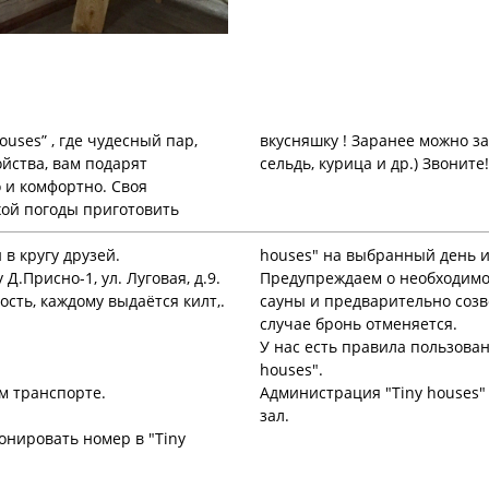
uses” , где чудесный пар,
ения ( грудинка, скумбрия,
йства, вам подарят
сельдь, курица и
комфортно. Своя
хой погоды приготовить
 в кругу друзей.
houses" на выбранный день 
 Д.Присно-1, ул. Луговая, д.9.
Предупреждаем о необходимос
ость, каждому выдаётся килт,.
сауны и предварительно созв
случае бронь отменяется.
У нас есть правила пользован
houses".
м транспорте.
Администрация "Tiny houses"
зал.
онировать номер в "Tiny