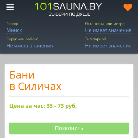
Город:
Остановка или метро:
Минск
Не имеет значения
Округ или район:
Тип парной
Не имеет значения
Не имеет значения
Бани
в Силичах
Цена за час: 33 - 73
руб.
Позвонить