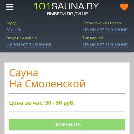
Город:
Остановка или метро:
Минск
Не имеет значения
Округ или район:
Тип парной
Не имеет значения
Не имеет значения
Сауна
На Смоленской
Цена за час: 30 - 50
руб.
Позвонить