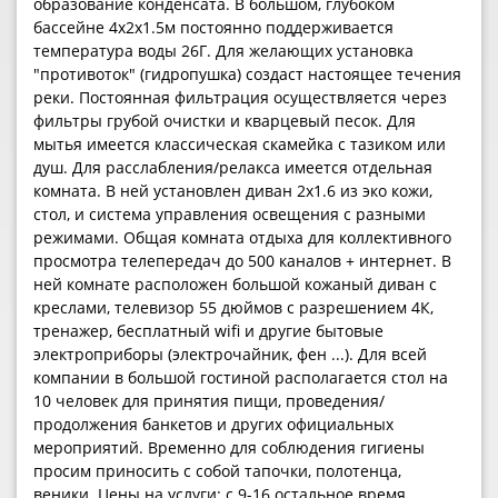
образование конденсата. В большом, глубоком
бассейне 4х2х1.5м постоянно поддерживается
температура воды 26Г. Для желающих установка
"противоток" (гидропушка) создаст настоящее течения
реки. Постоянная фильтрация осуществляется через
фильтры грубой очистки и кварцевый песок. Для
мытья имеется классическая скамейка с тазиком или
душ. Для расслабления/релакса имеется отдельная
комната. В ней установлен диван 2х1.6 из эко кожи,
стол, и система управления освещения с разными
режимами. Общая комната отдыха для коллективного
просмотра телепередач до 500 каналов + интернет. В
ней комнате расположен большой кожаный диван с
креслами, телевизор 55 дюймов с разрешением 4К,
тренажер, бесплатный wifi и другие бытовые
электроприборы (электрочайник, фен ...). Для всей
компании в большой гостиной располагается стол на
10 человек для принятия пищи, проведения/
продолжения банкетов и других официальных
мероприятий. Временно для соблюдения гигиены
просим приносить с собой тапочки, полотенца,
веники. Цены на услуги: с 9-16 остальное время