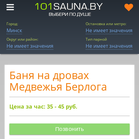
Город:
Остановка или метро:
Минск
Не имеет значения
Округ или район:
Тип парной
Не имеет значения
Не имеет значения
Баня на дровах
Медвежья Берлога
Цена за час: 35 - 45
руб.
Позвонить