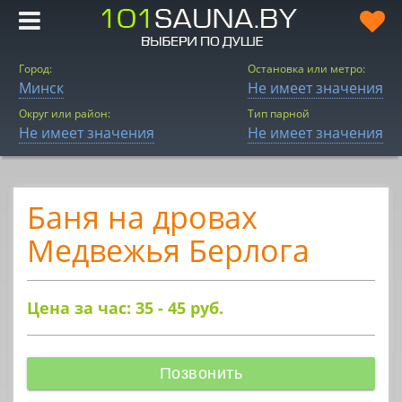
Город:
Остановка или метро:
Минск
Не имеет значения
Округ или район:
Тип парной
Не имеет значения
Не имеет значения
Баня на дровах
Медвежья Берлога
Цена за час: 35 - 45
руб.
Позвонить