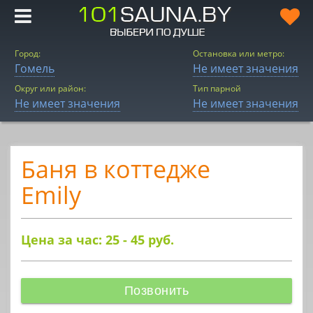
Город:
Остановка или метро:
Гомель
Не имеет значения
Округ или район:
Тип парной
Не имеет значения
Не имеет значения
Баня в коттедже
Emily
Цена за час: 25 - 45
руб.
Позвонить