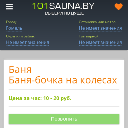
Город:
Остановка или метро:
Гомель
Не имеет значения
Округ или район:
Тип парной
Не имеет значения
Не имеет значения
Баня
Баня-бочка на колесах
Цена за час: 10 - 20
руб.
Позвонить