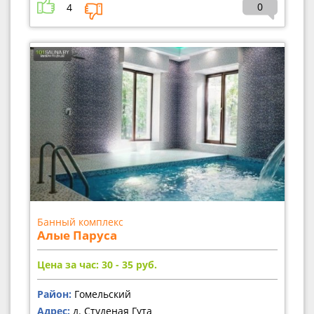
0
4
Банный комплекс
Алые Паруса
Цена за час: 30 - 35
руб.
Район:
Гомельский
Адрес:
д. Студеная Гута