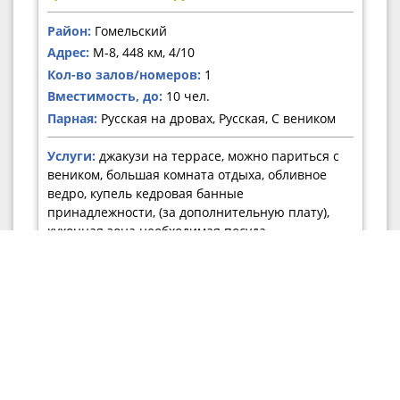
Район:
Гомельский
Адрес:
М-8, 448 км, 4/10
Кол-во залов/номеров:
1
Вместимость, до:
10 чел.
Парная:
Русская на дровах, Русская, С веником
Услуги:
джакузи на террасе, можно париться с
веником, большая комната отдыха, обливное
ведро, купель кедровая банные
принадлежности, (за дополнительную плату),
кухонная зона необходимая посуда,
апартаменты для ночлега со всеми удобствами,
мангал, мангальная зона, парковка для
автомобилей гостей
Подробнее
0
7