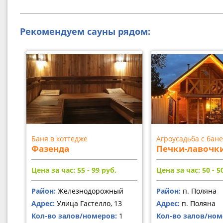
Рекомендуем сауны рядом:
Баня в коттедже
Агроусадьба с бан
Фазенда
Печки-лавочк
Цена за час: 55 - 99
руб.
Цена за час: 50 - 5
Район:
Железнодорожный
Район:
п. Поляна
Адрес:
Улица Гастелло, 13
Адрес:
п. Поляна
Кол-во залов/номеров:
1
Кол-во залов/ном