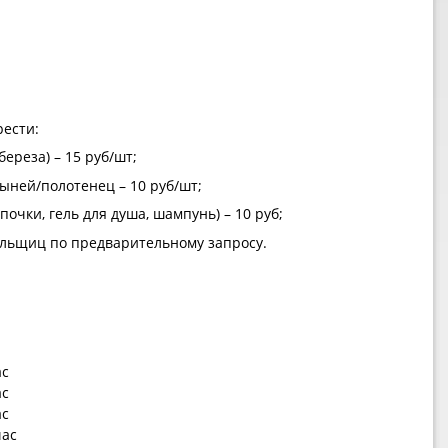
ести:
ереза) – 15 руб/шт;
ыней/полотенец – 10 руб/шт;
почки, гель для душа, шампунь) – 10 руб;
льщиц по предварительному запросу.
ас
ас
ас
час