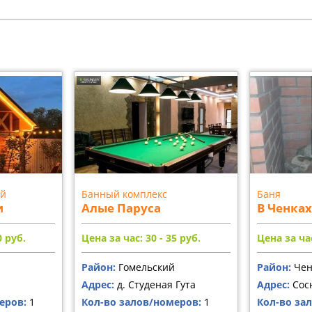
ей
Банный комплекс
Баня
и
Алые Паруса
В Ченках
0
руб.
Цена за час: 30 - 35
руб.
Цена за час
Район:
Гомельский
Район:
Чен
Адрес:
д. Студеная Гута
Адрес:
Сосн
еров:
1
Кол-во залов/номеров:
1
Кол-во за