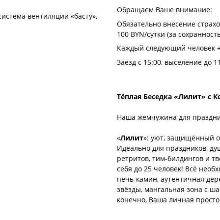
Обращаем Ваше внимание:
система вентиляции «басту»,
Обязательно внесение страхо
100 BYN/сутки (за сохраннос
Каждый следующий человек +
Заезд с 15:00, выселение до 11
Тёплая Беседка «Лилит» с К
Наша жемчужина для праздни
«
Лилит
»: уют, защищённый от
Идеально для праздников, ду
ретритов, тим-билдингов и т
себя до 25 человек! Всё необ
печь-камин, аутентичная дер
звёзды, мангальная зона с ш
конечно, Ваша личная просто