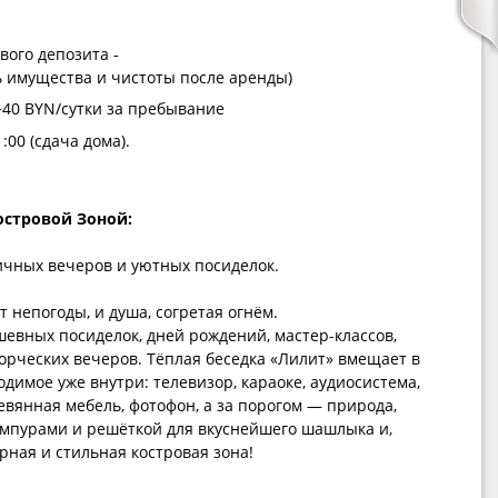
вого депозита -
ть имущества и чистоты после аренды)
40 BYN/сутки за пребывание
:00 (сдача дома).
островой Зоной:
чных вечеров и уютных посиделок.
 непогоды, и душа, согретая огнём.
шевных посиделок, дней рождений, мастер-классов,
ворческих вечеров. Тёплая беседка «Лилит» вмещает в
ходимое уже внутри: телевизор, караоке, аудиосистема,
евянная мебель, фотофон, а за порогом — природа,
ампурами и решёткой для вкуснейшего шашлыка и,
рная и стильная костровая зона!