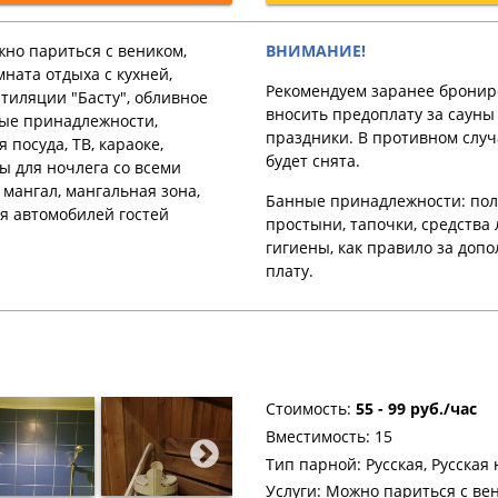
но париться с веником,
ВНИМАНИЕ!
ната отдыха с кухней,
Рекомендуем заранее бронир
тиляции "Басту", обливное
вносить предоплату за cауны
ные принадлежности,
праздники. В противном случ
 посуда, ТВ, караоке,
будет снята.
ы для ночлега со всеми
 мангал, мангальная зона,
Банные принадлежности: пол
я автомобилей гостей
простыни, тапочки, средства
гигиены, как правило за доп
плату.
Стоимость:
55 - 99 руб./час
Вместимость: 15
Тип парной: Русская, Русская 
Услуги: Можно париться с вен