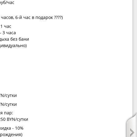
руб/час
асов, 6-й час в подарок ????)
1 час
 3 часа
дыха без бани
дивидуально)
YN/сутки
YN/сутки
я пар:
250 BYN/сутки
кидка - 10%
я рождения)