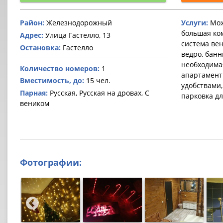
Район:
Железнодорожный
Услуги:
Мож
большая ком
Адрес:
Улица Гастелло, 13
система вен
Остановка:
Гастелло
ведро, бан
необходимая
Количество номеров:
1
апартамент
Вместимость, до:
15 чел.
удобствами,
Парная:
Русская, Русская на дровах, С
парковка дл
веником
Фотографии: