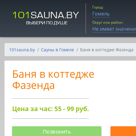
Город:
Гомель
Округ или район:
Не имеет значени
101sauna.by
Сауны в Гомеле
Баня в коттедже Фазенда
Баня в коттедже
Фазенда
Цена за час: 55 - 99
руб.
Позвонить