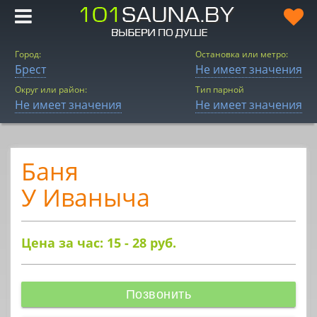
Город:
Остановка или метро:
Брест
Не имеет значения
Округ или район:
Тип парной
Не имеет значения
Не имеет значения
Баня
У Иваныча
Цена за час: 15 - 28
руб.
Позвонить