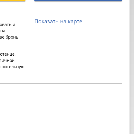
Показать на карте
овать и
 на
ае бронь
отенце,
 личной
олнительную