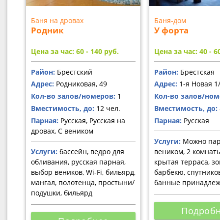
Баня на дровах
Баня-дом
Родник
У форта
Цена за час: 60 - 140
руб.
Цена за час: 40 - 6
Район:
Брестский
Район:
Брестская
Адрес:
Родниковая, 49
Адрес:
1-я Новая 1
Кол-во залов/номеров:
1
Кол-во залов/ном
Вместимость, до:
12 чел.
Вместимость, до:
Парная:
Русская, Русская на
Парная:
Русская
дровах, С веником
Услуги:
Можно пар
Услуги:
бассейн, ведро для
веником, 2 комнат
обливания, русская парная,
крытая терраса, з
выбор веников, Wi-Fi, бильярд,
барбекю, спутников
мангал, полотенца, простыни/
банные принадлеж
подушки, бильярд
Подроб