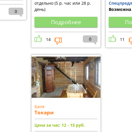
отдельно (5 р. час или 28 р.
Спецпредл
день)
Возможна 
0
Подробнее
По
0
14
11
Баня
Токари
Цена за час: 12 - 15
руб.