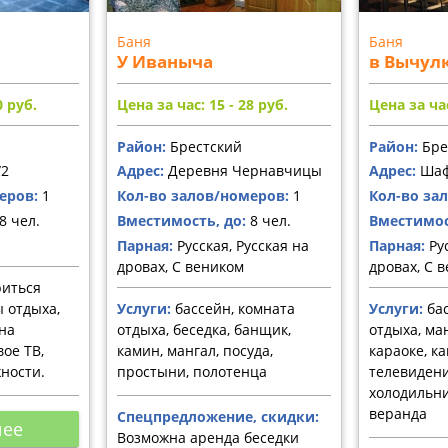
Баня
Баня
У Иваныча
в Вычул
0
руб.
Цена за час: 15 - 28
руб.
Цена за час
Район:
Брестский
Район:
Бре
/2
Адрес:
Деревня Чернавчицы
Адрес:
Шаф
еров:
1
Кол-во залов/номеров:
1
Кол-во за
8 чел.
Вместимость, до:
8 чел.
Вместимос
Парная:
Русская, Русская на
Парная:
Рус
дровах, С веником
дровах, С 
иться
ы отдыха,
Услуги:
бассейн, комната
Услуги:
бас
она
отдыха, беседка, банщик,
отдыха, ман
ое ТВ,
камин, мангал, посуда,
караоке, к
ности.
простыни, полотенца
телевидени
холодильни
веранда
Спецпредложение, скидки:
нее
Возможна аренда беседки