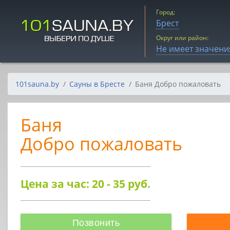
Город:
Брест
Округ или район:
Не имеет значени
101sauna.by
Сауны в Бресте
Баня Добро пожаловать
Баня
Добро пожаловать
Цена за час: 20 - 35
руб.
Позвонить