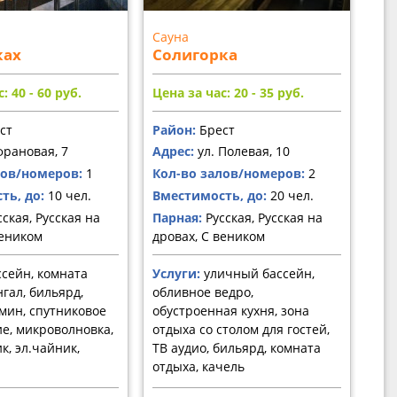
Сауна
ках
Солигорка
: 40 - 60
руб.
Цена за час: 20 - 35
руб.
ст
Район:
Брест
рановая, 7
Адрес:
ул. Полевая, 10
лов/номеров:
1
Кол-во залов/номеров:
2
ть, до:
10 чел.
Вместимость, до:
20 чел.
ская, Русская на
Парная:
Русская, Русская на
веником
дровах, С веником
сейн, комната
Услуги:
уличный бассейн,
гал, бильярд,
обливное ведро,
амин, спутниковое
обустроенная кухня, зона
е, микроволновка,
отдыха со столом для гостей,
к, эл.чайник,
ТВ аудио, бильярд, комната
отдыха, качель