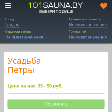
Город:
Остановка или метро:
Гродно
Не имеет значения
Округ или район:
Тип парной
Не имеет значения
Не имеет значения
Усадьба
Петры
Цена за час: 35 - 50
руб.
Позвонить