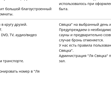
использовалось при оформлен
рит большой благоустроенный
быта.
комнаты.
 в кругу друзей.
Свяцка" на выбранный день 
7.
Предупреждаем о необходимос
 DVD, TV, аудио/видео
сауны и предварительно созв
случае бронь отменяется.
У нас есть правила пользова
Свяцка".
Администрация "Ля Свяцка" п
м транспорте.
зал.
ронировать номер в "Ля