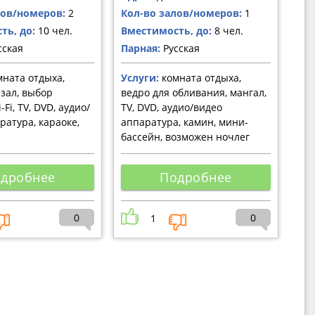
лов/номеров:
2
Кол-во залов/номеров:
1
ть, до:
10 чел.
Вместимость, до:
8 чел.
сская
Парная:
Русская
ната отдыха,
Услуги:
комната отдыха,
зал, выбор
ведро для обливания, мангал,
-Fi, TV, DVD, аудио/
TV, DVD, аудио/видео
ратура, караоке,
аппаратура, камин, мини-
бассейн, возможен ночлег
дробнее
Подробнее
0
0
1