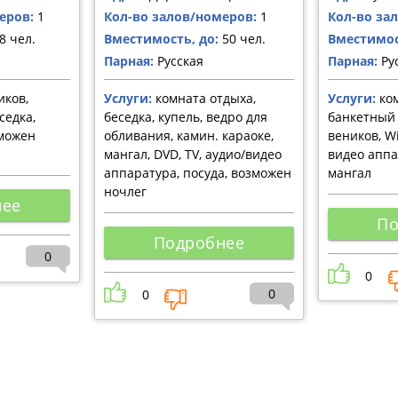
еров:
1
Кол-во залов/номеров:
1
Кол-во за
8 чел.
Вместимость, до:
50 чел.
Вместимос
Парная:
Русская
Парная:
Ру
иков,
Услуги:
комната отдыха,
Услуги:
ком
седка,
беседка, купель, ведро для
банкетный 
зможен
обливания, камин. караоке,
веников, Wi
мангал, DVD, TV, аудио/видео
видео аппа
аппаратура, посуда, возможен
мангал
ночлег
нее
По
Подробнее
0
0
0
0