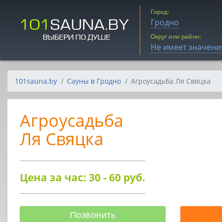
Город:
Гродно
Округ или район:
Не имеет значени
101sauna.by
Сауны в Гродно
Агроусадьба Ля Свяцка
Агроусадьба
Ля Свяцка
Цена за час: 30 - 60
руб.
Позвонить