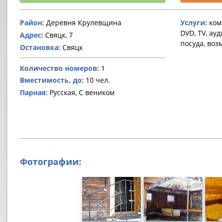
Район:
Деревня Крулевщина
Услуги:
комн
DVD, TV, ау
Адрес:
Свяцк, 7
посуда, воз
Остановка:
Свяцк
Количество номеров:
1
Вместимость, до:
10 чел.
Парная:
Русская, С веником
Фотографии: