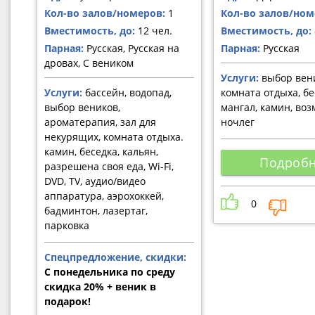
Кол-во залов/номеров:
1
Кол-во залов/ном
Вместимость, до:
12 чел.
Вместимость, до:
Парная:
Русская, Русская на
Парная:
Русская
дровах, С веником
Услуги:
выбор вен
Услуги:
бассейн, водопад,
комната отдыха, бе
выбор веников,
мангал, камин, во
ароматерапия, зал для
ночлег
некурящих, комната отдыха.
камин, беседка, кальян,
Подроб
разрешена своя еда, Wi-Fi,
DVD, TV, аудио/видео
аппаратура, аэрохоккей,
0
бадминтон, лазертаг,
парковка
Спецпредложение, скидки:
С понедельника по среду
скидка 20% + веник в
подарок!