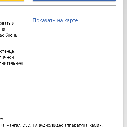
Показать на карте
овать и
 на
ае бронь
отенце,
 личной
олнительную
ом
ка, мангал, DVD, TV, аудио/видео аппаратура, камин,