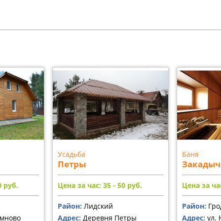
Усадьба
Баня
Петры
Закадыч
0
руб.
Цена за час: 35 - 50
руб.
Цена за час
Район:
Лидский
Район:
Гро
мново
Адрес:
Деревня Петры
Адрес:
ул. 