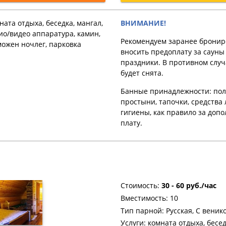
ата отдыха, беседка, мангал,
ВНИМАНИЕ!
дио/видео аппаратура, камин,
Рекомендуем заранее бронир
можен ночлег, парковка
вносить предоплату за cауны
праздники. В противном случ
будет снята.
Банные принадлежности: пол
простыни, тапочки, средства
гигиены, как правило за доп
плату.
Стоимость:
30 - 60 руб./час
Вместимость: 10
Тип парной: Русская, С веник
Услуги: комната отдыха, бесед